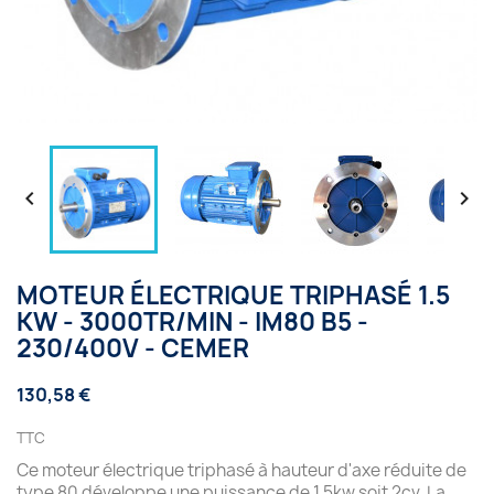


MOTEUR ÉLECTRIQUE TRIPHASÉ 1.5
KW - 3000TR/MIN - IM80 B5 -
230/400V - CEMER
130,58 €
TTC
Ce moteur électrique triphasé à hauteur d'axe réduite de
type 80 développe une puissance de 1.5kw soit 2cv. La