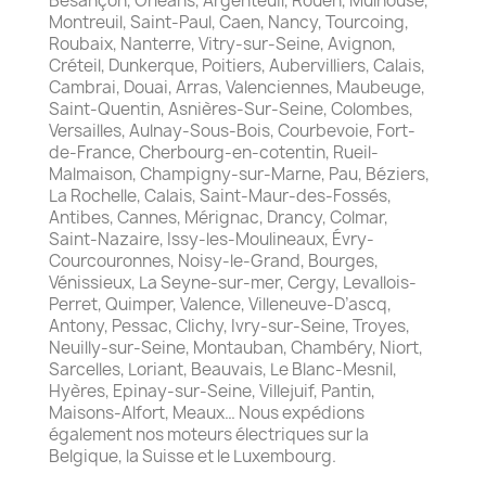
Besançon, Orléans, Argenteuil, Rouen, Mulhouse,
Montreuil, Saint-Paul, Caen, Nancy, Tourcoing,
Roubaix, Nanterre, Vitry-sur-Seine, Avignon,
Créteil, Dunkerque, Poitiers, Aubervilliers, Calais,
Cambrai, Douai, Arras, Valenciennes, Maubeuge,
Saint-Quentin, Asnières-Sur-Seine, Colombes,
Versailles, Aulnay-Sous-Bois, Courbevoie, Fort-
de-France, Cherbourg-en-cotentin, Rueil-
Malmaison, Champigny-sur-Marne, Pau, Béziers,
La Rochelle, Calais, Saint-Maur-des-Fossés,
Antibes, Cannes, Mérignac, Drancy, Colmar,
Saint-Nazaire, Issy-les-Moulineaux, Évry-
Courcouronnes, Noisy-le-Grand, Bourges,
Vénissieux, La Seyne-sur-mer, Cergy, Levallois-
Perret, Quimper, Valence, Villeneuve-D’ascq,
Antony, Pessac, Clichy, Ivry-sur-Seine, Troyes,
Neuilly-sur-Seine, Montauban, Chambéry, Niort,
Sarcelles, Loriant, Beauvais, Le Blanc-Mesnil,
Hyères, Epinay-sur-Seine, Villejuif, Pantin,
Maisons-Alfort, Meaux… Nous expédions
également nos moteurs électriques sur la
Belgique, la Suisse et le Luxembourg.