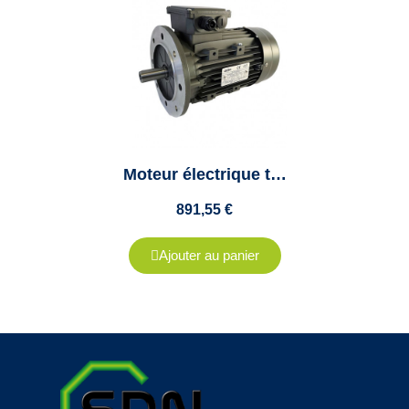
Moteur électrique triphasé 7.5 Kw - 1500Tr/min - Bride B5 - 400/690V - CEMER - IE3
891,55 €
Ajouter au panier