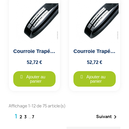
Courroie Trapézoïdale Jumelée 2A57 A1450 - Optibelt KB VB - 2 Brins
Courroie Trapézoïdale Jumelée 2A59 A1500 - Optibelt KB VB - 2 Brins
52,72 €
52,72 €
Ajouter au
Ajouter au
panier
panier
Affichage 1-12 de 75 article(s)
1

Suivant
2
3
…
7