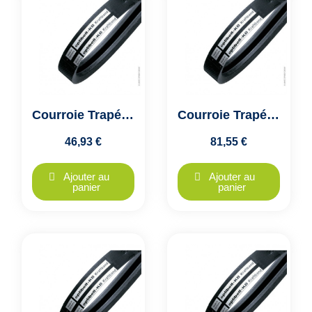
Courroie Trapézoïdale Jumelée 2-A47 A1200 - Optibelt KB VB- 2 Brins
Courroie Trapézoïdale Jumelée 2A100 A2540 - Optibelt KB VB - 2 Brins
46,93 €
81,55 €
Ajouter au
Ajouter au
panier
panier