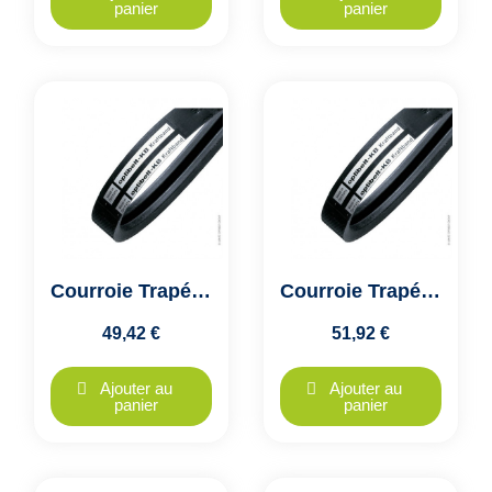
panier
panier
Courroie Trapézoïdale Jumelée 2A51-A1300 - Optibelt KB VB - 2 Brins
Courroie Trapézoïdale Jumelée 2A56- A1422 - Optibelt KB VB - 2 Brins
49,42 €
51,92 €
Ajouter au
Ajouter au
panier
panier