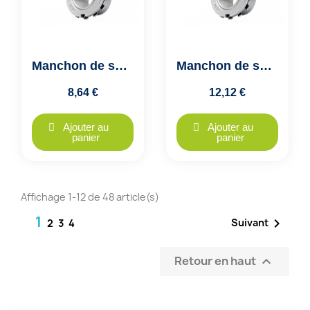
Manchon de serrage H214 FK
Manchon de serrage H215 FK
8,64 €
12,12 €
Ajouter au
Ajouter au
panier
panier
Affichage 1-12 de 48 article(s)
1

Suivant
2
3
4
Retour en haut
