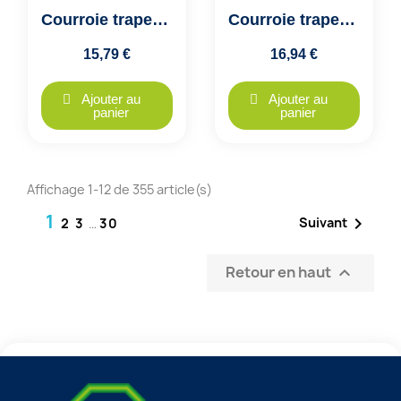
Courroie trapezoidale crantée AX30 - X13x797, Optibelt SUPER TX
Courroie trapezoidale crantée AX31 - X13x805, Optibelt SUPER TX
15,79 €
16,94 €
Ajouter au
Ajouter au
panier
panier
Affichage 1-12 de 355 article(s)
1

Suivant
2
3
…
30
Retour en haut
