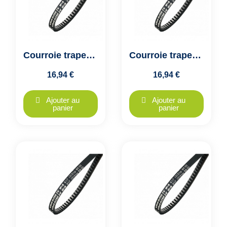
Courroie trapezoidale crantée AX28 - X13x740, Optibelt SUPER TX
Courroie trapezoidale crantée AX29 - X13x760, Optibelt SUPER TX
16,94 €
16,94 €
Ajouter au
Ajouter au
panier
panier