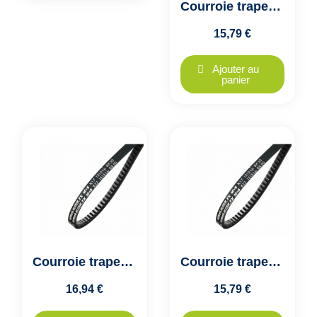
Courroie trapezoidale crantée AX22- X13x590, Optibelt SUPER TX
15,79 €
Ajouter au
panier
Courroie trapezoidale crantée AX23 1/2 - X13x630, Optibelt SUPER TX
Courroie trapezoidale crantée AX23- X13x605, Optibelt SUPER TX
16,94 €
15,79 €