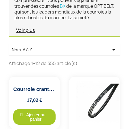
compresseurs. Nous pouvons également
trouver des courroies
BX
de la marque OPTIBELT,
qui sont les leaders mondiaux de la courroies la
plus robustes du marché. La société
Voir plus

Nom, A à Z
Affichage 1-12 de 355 article(s)
Courroie crantée 17x1100 BX43.25 SWR
17,02 €
Ajouter au
panier