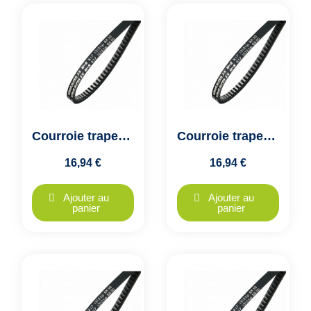
Courroie trapezoidale crantée AX26 1/2 - X13x700, Optibelt SUPER TX
Courroie trapezoidale crantée AX27 - X13x716, Optibelt SUPER TX
16,94 €
16,94 €
Ajouter au
Ajouter au
panier
panier