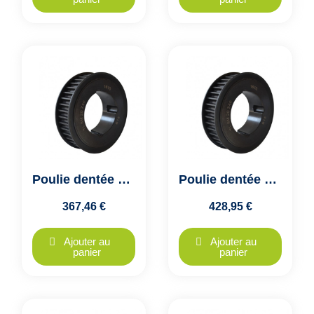
Poulie dentée HTD 14M - 112 dents - largeur 40mm - moyeu 3020
Poulie dentée HTD 14M - 112 dents - largeur 55mm - moyeu 3020
367,46 €
428,95 €
Ajouter au
Ajouter au
panier
panier