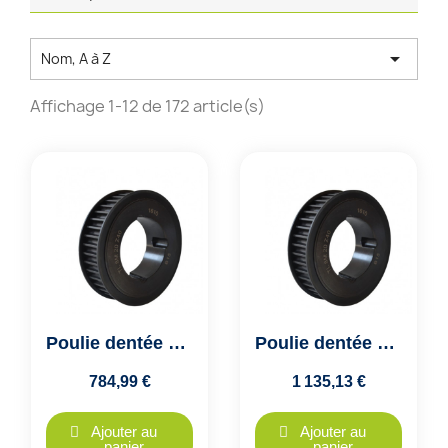

Nom, A à Z
Affichage 1-12 de 172 article(s)
Poulie dentée HTD 14M - 112 dents - largeur 115mm - moyeu 3535
Poulie dentée HTD 14M - 112 dents - largeur 170mm - moyeu 5050
784,99 €
1 135,13 €
Ajouter au
Ajouter au
panier
panier