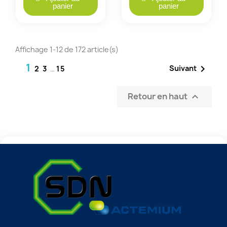
panier
panier
Affichage 1-12 de 172 article(s)
1

Suivant
2
3
…
15
Retour en haut
