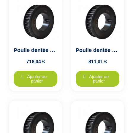
Poulie dentée HTD 14M - 112 dents - largeur 85mm - moyeu 3525
Poulie dentée HTD 14M - 144 dents - largeur 115mm - moyeu 4040
718,04 €
811,01 €
Ajouter au
Ajouter au
panier
panier