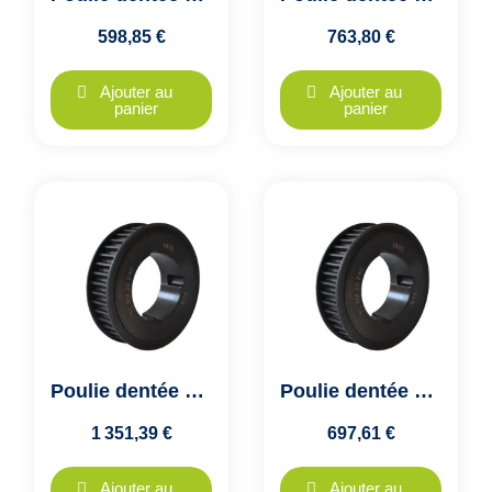
598,85 €
763,80 €
Ajouter au
Ajouter au
panier
panier
Poulie dentée HTD 14M - 168 dents - largeur 115mm - moyeu 4040
Poulie dentée HTD 14M - 168 dents - largeur 40mm - moyeu 3020
1 351,39 €
697,61 €
Ajouter au
Ajouter au