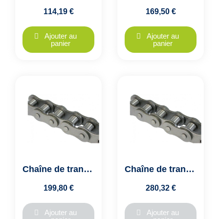
114,19 €
169,50 €
Ajouter au
Ajouter au
panier
panier
Chaîne de transmission ASA24A1/ASA120-1, simplex -1"1/2-pas de 38.10mm
Chaîne de transmission ASA28A1/ASA140-1, simplex - 1"3/4 - pas 44.45mm
199,80 €
280,32 €
Ajouter au
Ajouter au