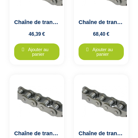
Chaîne de transmission ASA 10A1/ASA50-1, simplex - 5/8" - pas 15.875mm
Chaîne de transmission ASA12A1/ASA60-1, simplex - 3/4" - pas 19.05mm
46,39 €
68,40 €
Ajouter au
Ajouter au
panier
panier
Chaîne de transmission ASA16A1/ASA80-1, simplex - 1" - pas de 25.40mm
Chaîne de transmission ASA20A1/ASA100-1, simplex - 1"1/4 - pas 31.75mm