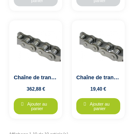
panier
panier
Chaîne de transmission ASA32A1/ASA160-1, simplex - 2" - pas de 50.80mm
Chaîne de transmission norme américaine ASA 08A1/ASA40-1
362,88 €
19,40 €
Ajouter au
Ajouter au
panier
panier