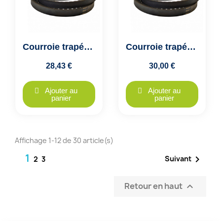
Courroie trapézoïdale crantée XPB 1700 - 16x14mm - VECO GTX - Colmant Cuvelier
Courroie trapézoïdale crantée XPB 1800 - 16x14mm - VECO GTX - Colmant Cuvelier
28,43 €
30,00 €
Ajouter au
Ajouter au
panier
panier
Affichage 1-12 de 30 article(s)
1

Suivant
2
3
Retour en haut
