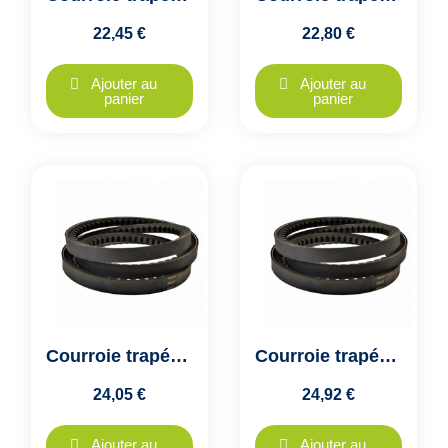
22,45 €
22,80 €
Ajouter au
Ajouter au
panier
panier
Courroie trapézoïdale crantée XPB 1400 - 16x14mm - VECO GTX - Colmant Cuvelier
Courroie trapézoïdale crantée XPB 1450 - 16x14mm - VECO GTX - Colmant Cuvelier
24,05 €
24,92 €
Ajouter au
Ajouter au