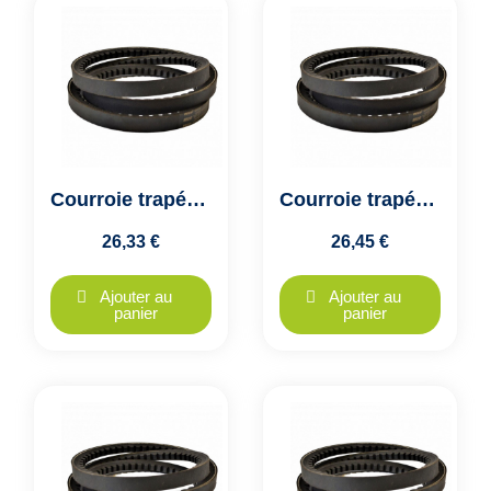
Courroie trapézoïdale crantée XPB 1590 - 16x14mm - VECO GTX - Colmant Cuvelier
Courroie trapézoïdale crantée XPB 1600 - 16x14mm - VECO GTX - Colmant Cuvelier
26,33 €
26,45 €
Ajouter au
Ajouter au
panier
panier