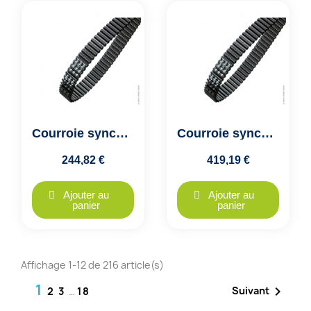
Courroie synchrone dentée double denture HTD D8M-1128-50 Optibelt
Courroie synchrone dentée double denture HTD D8M-1128-85 Optibelt
244,82 €
419,19 €
Ajouter au
Ajouter au
panier
panier
Affichage 1-12 de 216 article(s)
1

Suivant
2
3
…
18