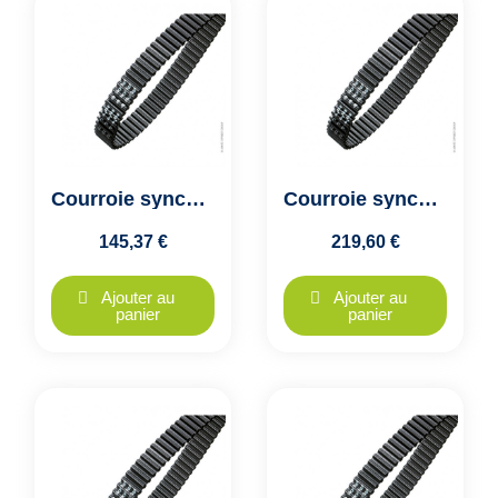
Courroie synchrone dentée double denture HTD D8M-1040-20 Optibelt
Courroie synchrone dentée double denture HTD D8M-1040-30 Optibelt
145,37 €
219,60 €
Ajouter au
Ajouter au
panier
panier