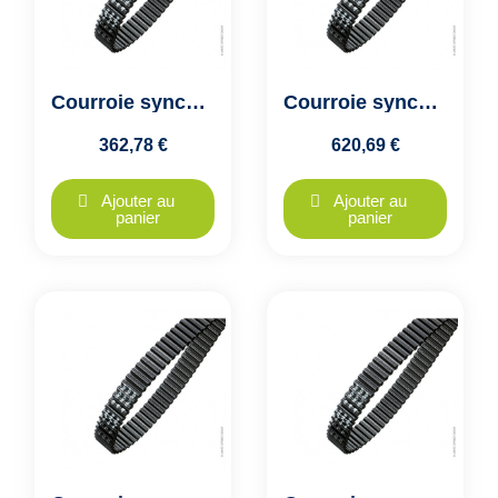
Courroie synchrone dentée double denture HTD D8M-1040-50 Optibelt
Courroie synchrone dentée double denture HTD D8M-1040-85 Optibelt
362,78 €
620,69 €
Ajouter au
Ajouter au
panier
panier