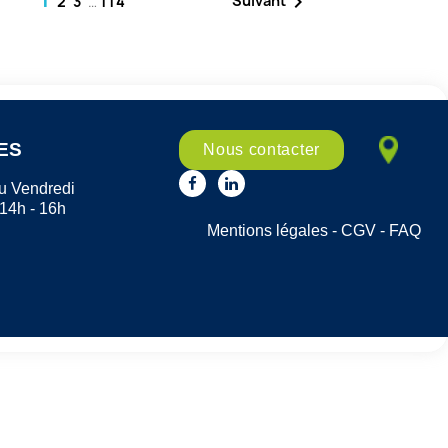

Suivant
2
3
…
114
ES
Nous contacter
u Vendredi
 14h - 16h
Mentions légales
-
CGV
-
FAQ