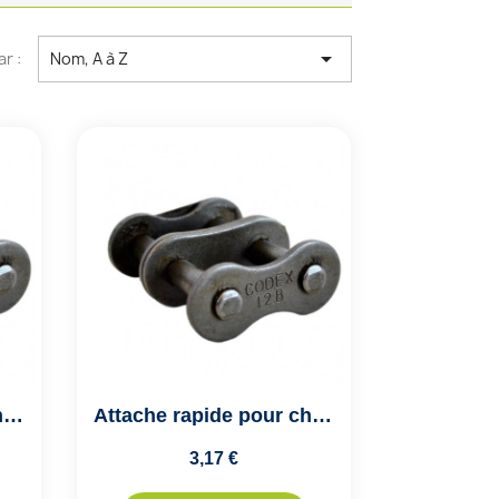

ar :
Nom, A à Z
Attache rapide pour chaîne de transmission double ASA10A2 - Pas de 15.875mm
Attache rapide pour chaîne de transmission double ASA12A2 - Pas de 19.05mm
3,17 €