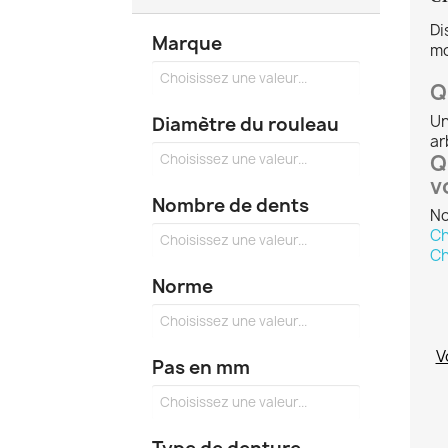
Di
Marque
mo
Q
U
Diamètre du rouleau
ar
Q
v
Nombre de dents
No
Ch
Ch
Norme
V
Pas en mm