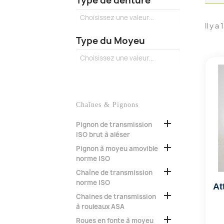
Type de denture
Il y a
Type du Moyeu
Chaînes & Pignons

Pignon de transmission
ISO brut à aléser

Pignon à moyeu amovible
norme ISO

Chaîne de transmission
norme ISO

Chaines de transmission
à rouleaux ASA

Roues en fonte à moyeu