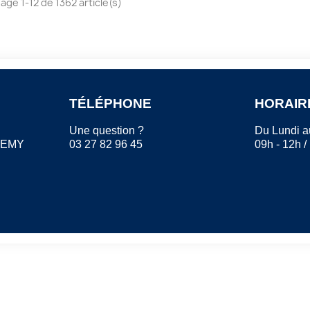
hage 1-12 de 1362 article(s)
TÉLÉPHONE
HORAIR
Une question ?
Du Lundi a
REMY
03 27 82 96 45
09h - 12h /