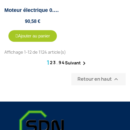
Moteur électrique 0.37Kw - 1500Tr/min - B34 - 230/400V - Cemer
90,58 €
Ajouter au panier
Affichage 1-12 de 1124 article(s)
1
2
3
…
94

Suivant
Retour en haut
