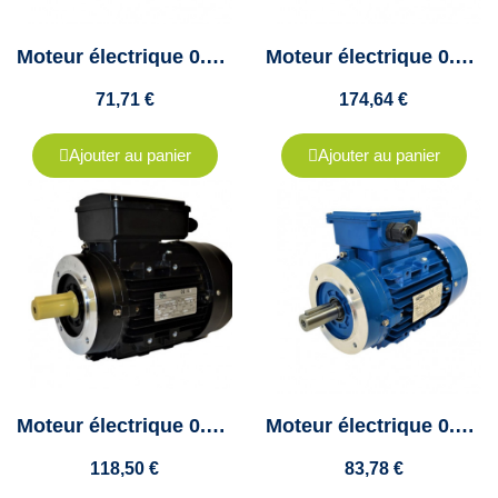
Moteur électrique 0.18Kw - 230/400V - 1500Tr/min - B14 - Cemer
Moteur électrique 0.18KW Triphasé 230/400V - 680Tr/min, Fixation à pattes B3
71,71 €
174,64 €
Ajouter au panier
Ajouter au panier
Moteur électrique 0.25 kw - 1000 tr/min - B14 - 230v - un condensateur
Moteur électrique 0.25 Kw - triphasé 230/400V - 1500Tr/min - B14 - Cemer
118,50 €
83,78 €