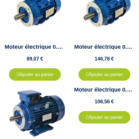
Moteur électrique 0.37 Kw -1500Tr/min - B14 - triphasé 230/400V - Cemer
Moteur électrique 0.37 Kw -1500Tr/min - B14G - bride 140/115/95
89,07 €
146,78 €
Ajouter au panier
Ajouter au panier
Moteur électrique 0.37KW - 1500Tr/min, Fixation B35 Réduite 140x115x95-Triphasé 230/400V
106,56 €
Ajouter au panier