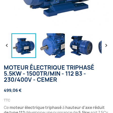


MOTEUR ÉLECTRIQUE TRIPHASÉ
5.5KW - 1500TR/MIN - 112 B3 -
230/400V - CEMER
499,06 €
TTC
Ce
moteur électrique triphasé
à
hauteur d'axe réduit
de type 112
développe une puissance de
5.5kw
soit 7.5Cv.