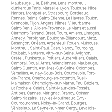
Maubeuge, Lille, Béthune, Lens, montreuil,
dunkerque Paris, Marseille, Lyon, Toulouse, Nice,
Nantes, Montpellier, Strasbourg, Bordeaux,
Rennes, Reims, Saint-Etienne, Le Havres, Toulon,
Grenoble, Dijon, Angers, Nîmes, Villeurbanne,
Saint-Denis, Aix-en-Provence, Le Mans et aussi
Clermont-Ferrand, Brest, Tours, Amiens, Limoges,
Annecy, Perpignan, Boulogne-Billancourt, Metz,
Besançon, Orléans, Argenteuil, Rouen, Mulhouse,
Montreuil, Saint-Paul, Caen, Nancy, Tourcoing,
Roubaix, Nanterre, Vitry-sur-Seine, Avignon,
Créteil, Dunkerque, Poitiers, Aubervilliers, Calais,
Cambrai, Douai, Arras, Valenciennes, Maubeuge,
Saint-Quentin, Asnières-Sur-Seine, Colombes,
Versailles, Aulnay-Sous-Bois, Courbevoie, Fort-
de-France, Cherbourg-en-cotentin, Rueil-
Malmaison, Champigny-sur-Marne, Pau, Béziers,
La Rochelle, Calais, Saint-Maur-des-Fossés,
Antibes, Cannes, Mérignac, Drancy, Colmar,
Saint-Nazaire, Issy-les-Moulineaux, Évry-
Courcouronnes, Noisy-le-Grand, Bourges,
Vénissieux, La Seyne-sur-mer, Cergy, Levallois-