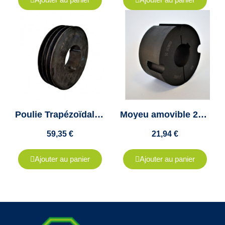
Poulie Trapézoïdale A, SPA, XPA - 3 Gorges - Diamètre 200 - Moyeu Amovible 2517
Moyeu amovible 2517 diamètre 28mm - "Taper lock 2517" - Clavette 8x3.3mm
59,35 €
21,94 €
Ajouter au panier
Ajouter au panier