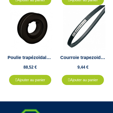
Poulie trapézoïdale B, SPB, XPB - 2 Gorges - diamètre 315mm - moyeu amovible 2517
Courroie trapezoidale lisse A31 1/2 13x800 Optibelt
88,52 €
9,44 €
Ajouter au panier
Ajouter au panier