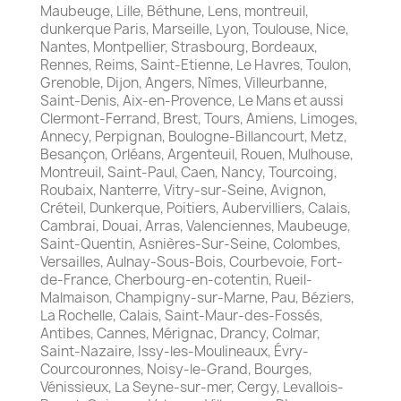
Maubeuge, Lille, Béthune, Lens, montreuil,
dunkerque Paris, Marseille, Lyon, Toulouse, Nice,
Nantes, Montpellier, Strasbourg, Bordeaux,
Rennes, Reims, Saint-Etienne, Le Havres, Toulon,
Grenoble, Dijon, Angers, Nîmes, Villeurbanne,
Saint-Denis, Aix-en-Provence, Le Mans et aussi
Clermont-Ferrand, Brest, Tours, Amiens, Limoges,
Annecy, Perpignan, Boulogne-Billancourt, Metz,
Besançon, Orléans, Argenteuil, Rouen, Mulhouse,
Montreuil, Saint-Paul, Caen, Nancy, Tourcoing,
Roubaix, Nanterre, Vitry-sur-Seine, Avignon,
Créteil, Dunkerque, Poitiers, Aubervilliers, Calais,
Cambrai, Douai, Arras, Valenciennes, Maubeuge,
Saint-Quentin, Asnières-Sur-Seine, Colombes,
Versailles, Aulnay-Sous-Bois, Courbevoie, Fort-
de-France, Cherbourg-en-cotentin, Rueil-
Malmaison, Champigny-sur-Marne, Pau, Béziers,
La Rochelle, Calais, Saint-Maur-des-Fossés,
Antibes, Cannes, Mérignac, Drancy, Colmar,
Saint-Nazaire, Issy-les-Moulineaux, Évry-
Courcouronnes, Noisy-le-Grand, Bourges,
Vénissieux, La Seyne-sur-mer, Cergy, Levallois-