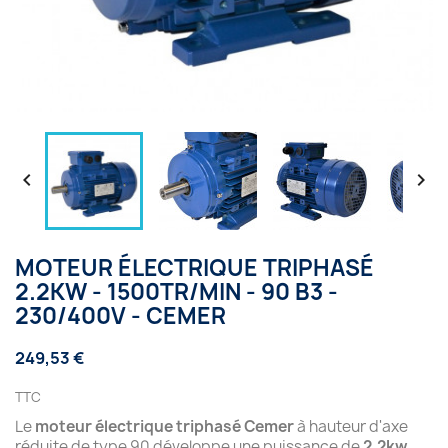


MOTEUR ÉLECTRIQUE TRIPHASÉ
2.2KW - 1500TR/MIN - 90 B3 -
230/400V - CEMER
249,53 €
TTC
Le
moteur électrique triphasé Cemer
à hauteur d'axe
réduite de type 90 développe une puissance de
2.2kw