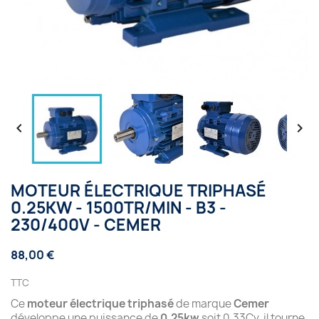


MOTEUR ÉLECTRIQUE TRIPHASÉ
0.25KW - 1500TR/MIN - B3 -
230/400V - CEMER
88,00 €
TTC
Ce
moteur électrique triphasé
de marque
Cemer
développe une puissance de
0.25kw
soit 0.33Cv, il tourne