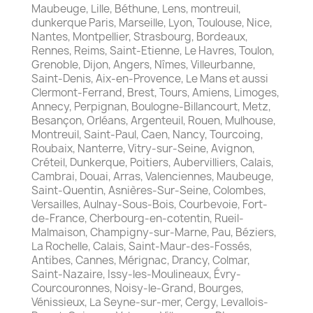
Maubeuge, Lille, Béthune, Lens, montreuil,
dunkerque Paris, Marseille, Lyon, Toulouse, Nice,
Nantes, Montpellier, Strasbourg, Bordeaux,
Rennes, Reims, Saint-Etienne, Le Havres, Toulon,
Grenoble, Dijon, Angers, Nîmes, Villeurbanne,
Saint-Denis, Aix-en-Provence, Le Mans et aussi
Clermont-Ferrand, Brest, Tours, Amiens, Limoges,
Annecy, Perpignan, Boulogne-Billancourt, Metz,
Besançon, Orléans, Argenteuil, Rouen, Mulhouse,
Montreuil, Saint-Paul, Caen, Nancy, Tourcoing,
Roubaix, Nanterre, Vitry-sur-Seine, Avignon,
Créteil, Dunkerque, Poitiers, Aubervilliers, Calais,
Cambrai, Douai, Arras, Valenciennes, Maubeuge,
Saint-Quentin, Asnières-Sur-Seine, Colombes,
Versailles, Aulnay-Sous-Bois, Courbevoie, Fort-
de-France, Cherbourg-en-cotentin, Rueil-
Malmaison, Champigny-sur-Marne, Pau, Béziers,
La Rochelle, Calais, Saint-Maur-des-Fossés,
Antibes, Cannes, Mérignac, Drancy, Colmar,
Saint-Nazaire, Issy-les-Moulineaux, Évry-
Courcouronnes, Noisy-le-Grand, Bourges,
Vénissieux, La Seyne-sur-mer, Cergy, Levallois-