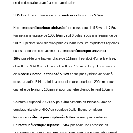
produit de qualité adapté à votre application.
SDN Distrib, votre fournisseur de
moteurs électriques 5.5kw
Notre
moteur électrique triphasé
d’une puissance de 5.5kw soit 7.5cv,
tourne à une vitesse de 1000 tr/min, soit 6 pôles, sous une fréquence de
50Hz. Il permet son utilisation pour les industries, les exploitants agricoles
ou les fabricants de machines. Ce
moteur électrique universel
380v
possède une hauteur d’axe de 132mm. Il est doté d’un arbre lisse,
clavetté de 38x80mm et d’une clavette de 10mm de large. La fixation de
ce
moteur électrique triphasé 5.5kw
se fait par système de bride à
trous taraudés B14. La bride a pour diamètre extérieur : 200mm ; pour
diamètre de fixation : 165mm et pour diamètre d’emboîtement 130mm.
Ce moteur triphasé 230/400v peut être alimenté en triphasé 230V en
couplage triangle et 400V en couplage étoile. Il peut remplacer
les
moteurs électriques triphasés 5.5kw
de marques similaires.
Ce
moteur électrique triphasé 5.5kw
possède une carcasse en
aluminium et est doté d’une protection IP55 avec une bague d'étanchéité