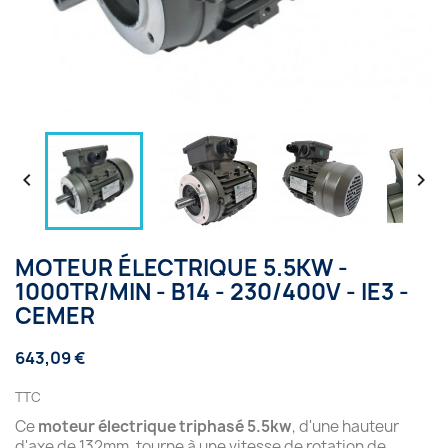


MOTEUR ÉLECTRIQUE 5.5KW -
1000TR/MIN - B14 - 230/400V - IE3 -
CEMER
643,09 €
TTC
Ce
moteur électrique triphasé 5.5kw
, d'une hauteur
d'axe de 132mm, tourne à une vitesse de rotation de