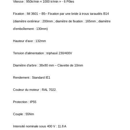
Vitesse : 950tr/min « 1000 tr/min » - 6 Pôles
Fixation : IM 3601 – B5– Fixation par une bride à trous taraudés B14
(diamètre extérieur : 200mm ; diamètre de fixation : 165mm ; diamètre
d’emboîtement : 130mm)
Hauteur d’axe : 132mm
Tension d’alimentation : triphasé 230/400V
Diamètre d’arbre : 38x80 mm – Clavette de 10mm
Rendement : Standard IE1
Couleur du moteur : RAL 7022.
Protection : IP55
Couple : 55Nm
Intensité nominale sous 400 V : 11.8 A