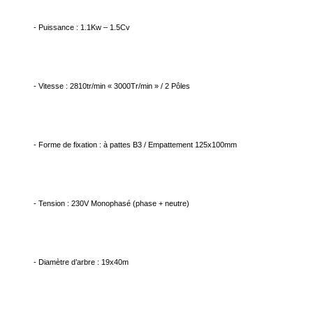
- Puissance : 1.1Kw – 1.5Cv
- Vitesse : 2810tr/min « 3000Tr/min » / 2 Pôles
- Forme de fixation : à pattes B3 / Empattement 125x100mm
- Tension : 230V Monophasé (phase + neutre)
- Diamètre d’arbre : 19x40m