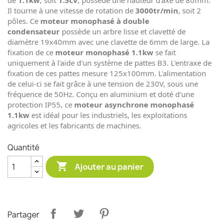
de
1.1kw
, soit
1.5cv
, possède une hauteur d'axe de 80mm.
Il tourne à une vitesse de rotation de
3000tr/min
, soit 2
pôles. Ce
moteur monophasé à double
condensateur
possède un arbre lisse et clavetté de
diamètre 19x40mm avec une clavette de 6mm de large. La
fixation de ce
moteur monophasé 1.1kw
se fait
uniquement à l'aide d'un système de pattes B3. L'entraxe de
fixation de ces pattes mesure 125x100mm. L'alimentation
de celui-ci se fait grâce à une tension de 230V, sous une
fréquence de 50Hz. Conçu en aluminium et doté d'une
protection IP55, ce
moteur asynchrone monophasé
1.1kw
est idéal pour les industriels, les exploitations
agricoles et les fabricants de machines.
Quantité

Ajouter au panier
Partager