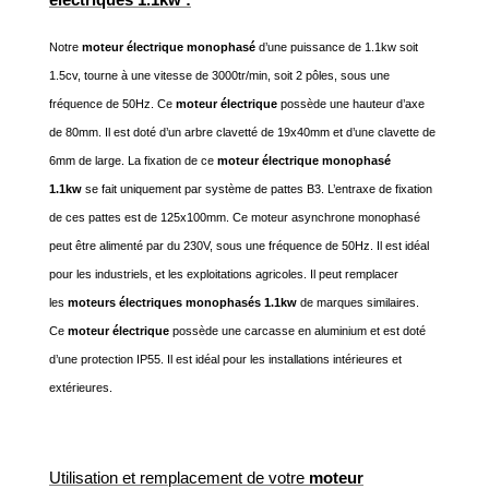
Notre
moteur électrique monophasé
d’une puissance de 1.1kw soit
1.5cv, tourne à une vitesse de 3000tr/min, soit 2 pôles, sous une
fréquence de 50Hz. Ce
moteur électrique
possède une hauteur d’axe
de 80mm. Il est doté d’un arbre clavetté de 19x40mm et d’une clavette de
6mm de large. La fixation de ce
moteur électrique monophasé
1.1kw
se fait uniquement par système de pattes B3. L’entraxe de fixation
de ces pattes est de 125x100mm. Ce moteur asynchrone monophasé
peut être alimenté par du 230V, sous une fréquence de 50Hz. Il est idéal
pour les industriels, et les exploitations agricoles. Il peut remplacer
les
moteurs électriques monophasés 1.1kw
de marques similaires.
Ce
moteur électrique
possède une carcasse en aluminium et est doté
d’une protection IP55. Il est idéal pour les installations intérieures et
extérieures.
Utilisation et remplacement de votre
moteur