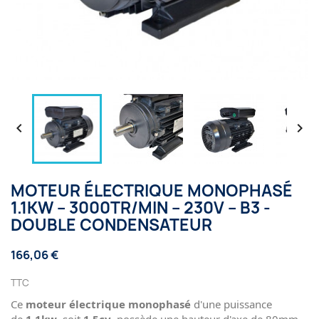


MOTEUR ÉLECTRIQUE MONOPHASÉ
1.1KW – 3000TR/MIN – 230V – B3 -
DOUBLE CONDENSATEUR
166,06 €
TTC
Ce
moteur électrique monophasé
d'une puissance