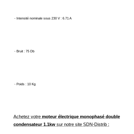
- Intensité nominale sous 230 V : 6.71 A
- Bruit : 75 Db
- Poids : 10 Kg
Achetez votre
moteur électrique monophasé double
condensateur 1.1kw
sur notre site SDN-Distrib :