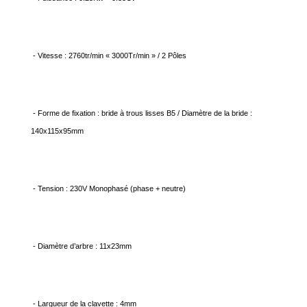
- Vitesse : 2760tr/min « 3000Tr/min » / 2 Pôles
- Forme de fixation : bride à trous lisses B5 / Diamètre de la bride :
140x115x95mm
- Tension : 230V Monophasé (phase + neutre)
- Diamètre d’arbre : 11x23mm
- Largueur de la clavette : 4mm