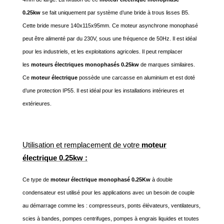
0.25kw
se fait uniquement par système d’une bride à trous lisses B5.
Cette bride mesure 140x115x95mm. Ce moteur asynchrone monophasé
peut être alimenté par du 230V, sous une fréquence de 50Hz. Il est idéal
pour les industriels, et les exploitations agricoles. Il peut remplacer
les
moteurs électriques monophasés 0.25kw
de marques similaires.
Ce
moteur électrique
possède une carcasse en aluminium et est doté
d’une protection IP55. Il est idéal pour les installations intérieures et
extérieures.
Utilisation et remplacement de votre
moteur
électrique 0.25kw :
Ce type de
moteur électrique monophasé 0.25Kw
à double
condensateur est utilisé pour les applications avec un besoin de couple
au démarrage comme les : compresseurs, ponts élévateurs, ventilateurs,
scies à bandes, pompes centrifuges, pompes à engrais liquides et toutes