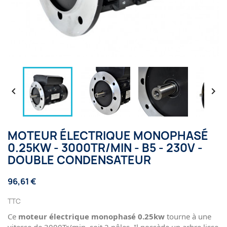


MOTEUR ÉLECTRIQUE MONOPHASÉ
0.25KW - 3000TR/MIN - B5 - 230V -
DOUBLE CONDENSATEUR
96,61 €
TTC
Ce
moteur électrique monophasé 0.25kw
tourne à une