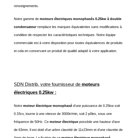
renseignements.
Notre gamme de
moteurs électriques monophasés 0.25kw à double
condensateur
remplace les marques équivalentes sans modifications à
condition de respecter les caractéristiques techniques. Notre équipe
commerciale est à votre disposition pour toutes équivalences de produits
et cela en conservant un produit de qualité adapté à votre application.
SDN Distrib, votre fournisseur de
moteurs
électriques 0.25kw :
Notre
moteur électrique monophasé
d’une puissance de 0.25kw soit
0.33cv, tourne à une vitesse de 3000tr/min, soit 2 pôles, sous une
fréquence de 50Hz. Ce
moteur électrique
possède une hauteur d’axe
de 63mm. Il est doté d’un arbre clavetté de 11x23mm et d’une clavette de
4mm de large. La fixation de ce
moteur électrique monophasé