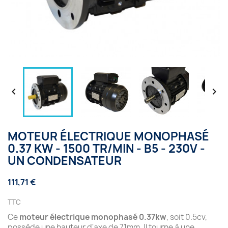


MOTEUR ÉLECTRIQUE MONOPHASÉ
0.37 KW - 1500 TR/MIN - B5 - 230V -
UN CONDENSATEUR
111,71 €
TTC
Ce
moteur électrique monophasé 0.37kw
, soit 0.5cv,
possède une hauteur d'axe de 71mm. Il tourne à une