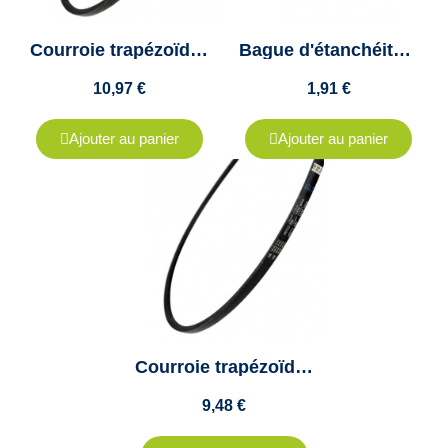
Courroie trapézoïdale SPA1120 -13x11- VECO 200 Colmant Cuvelier
Bague d'étanchéité 14X40X7 double lèvres
10,97 €
1,91 €
Ajouter au panier
Ajouter au panier
Courroie trapézoïdale SPA932 -13x11- VECO200 Colmant Cuvelier
9,48 €