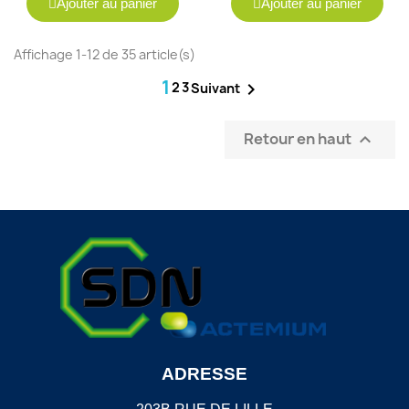
Ajouter au panier
Ajouter au panier
Affichage 1-12 de 35 article(s)
1
2
3

Suivant
Retour en haut

ADRESSE