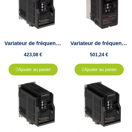
Variateur de fréquence Teco - 0.75Kw - triphasé - 2.3A - E510-401-H3F
Variateur de fréquence Teco - 1.5Kw - mono/tri - 7.5A - E510-202-H1F
423,08 €
501,24 €
Ajouter au panier
Ajouter au panier