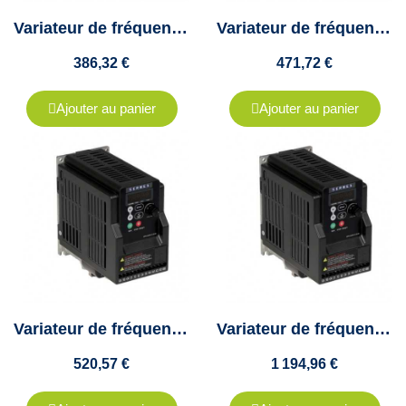
Variateur de fréquence Teco - 1.5Kw - mono/tri - 7.5A - L510-202-SH1F-PA
Variateur de fréquence Teco - 1.5Kw - Tri - 3.8A - L510-402-SH3F-PA
386,32 €
471,72 €
Ajouter au panier
Ajouter au panier
Variateur de fréquence Teco - 1.5Kw - triphasé - 3.8A - E510-402-H3F
Variateur de fréquence Teco - 11Kw - triphasé - 25A - E510-415-H3F
520,57 €
1 194,96 €