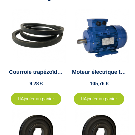
Courroie trapézoïdale A43 - A1110 - Veco100 - Colmant Cuvelier
Moteur électrique triphasé 0.55kw - 1500Tr/min - 71 B3 - 230/400V - Cemer
9,28 €
105,76 €
Ajouter au panier
Ajouter au panier