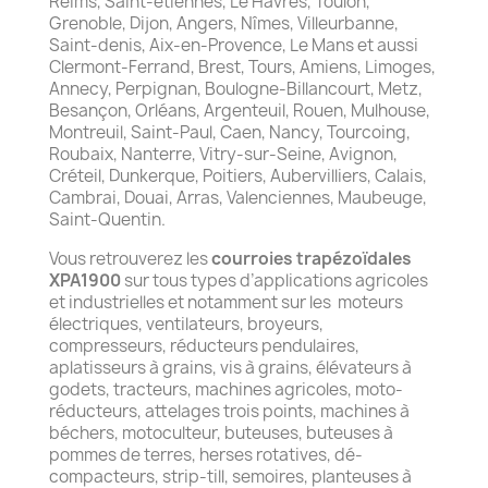
Reims, Saint-étiennes, Le Havres, Toulon,
Grenoble, Dijon, Angers, Nîmes, Villeurbanne,
Saint-denis, Aix-en-Provence, Le Mans et aussi
Clermont-Ferrand, Brest, Tours, Amiens, Limoges,
Annecy, Perpignan, Boulogne-Billancourt, Metz,
Besançon, Orléans, Argenteuil, Rouen, Mulhouse,
Montreuil, Saint-Paul, Caen, Nancy, Tourcoing,
Roubaix, Nanterre, Vitry-sur-Seine, Avignon,
Créteil, Dunkerque, Poitiers, Aubervilliers, Calais,
Cambrai, Douai, Arras, Valenciennes, Maubeuge,
Saint-Quentin.
Vous retrouverez les
courroies trapézoïdales
XPA1900
sur tous types d’applications agricoles
et industrielles et notamment sur les moteurs
électriques, ventilateurs, broyeurs,
compresseurs, réducteurs pendulaires,
aplatisseurs à grains, vis à grains, élévateurs à
godets, tracteurs, machines agricoles, moto-
réducteurs, attelages trois points, machines à
béchers, motoculteur, buteuses, buteuses à
pommes de terres, herses rotatives, dé-
compacteurs, strip-till, semoires, planteuses à