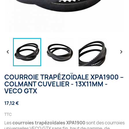


COURROIE TRAPÉZOÏDALE XPA1900 –
COLMANT CUVELIER - 13X11MM -
VECO GTX
17,12 €
TTC
Les
courroies trapézoïdales XPA1900
sont des courroies
universelles VECO GTX sans fin, haut de gamme, de