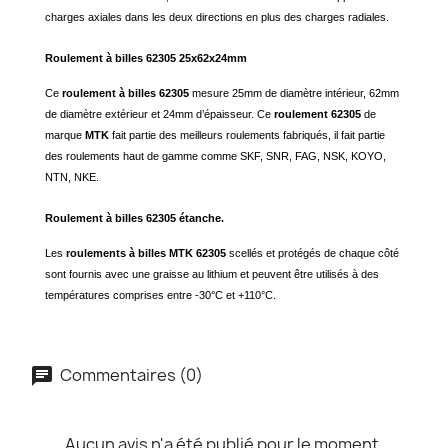
charges axiales dans les deux directions en plus des charges radiales.
Roulement à billes 62305 25x62x24mm
Ce
roulement à billes 62305
mesure 25mm de diamètre intérieur, 62mm
de diamètre extérieur et 24mm d’épaisseur. Ce
roulement 62305
de
marque
MTK
fait partie des meilleurs roulements fabriqués, il fait partie
des roulements haut de gamme comme SKF, SNR, FAG, NSK, KOYO,
NTN, NKE.
Roulement à billes 62305 étanche.
Les
roulements à billes MTK 62305
scellés et protégés de chaque côté
sont fournis avec une graisse au lithium et peuvent être utilisés à des
températures comprises entre -30°C et +110°C.
Commentaires (0)
Aucun avis n'a été publié pour le moment.