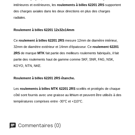
intérieures et extérieures, les
roulements à billes 62201 2RS
supportent
des charges axiales dans les deux directions en plus des charges
radiales.
Roulement à billes 62201 12x32x14mm
Ce
roulement à billes 62201 2RS
mesure 12mm de diamètre intérieur,
32mm de diamètre extérieur et 14mm d’épaisseur. Ce
roulement 62201
2RS
de marque
MTK
fait partie des meilleurs roulements fabriqués, il fait
partie des roulements haut de gamme comme SKF, SNR, FAG, NSK,
KOYO, NTN, NKE.
Roulement à billes 62201 2RS étanche.
Les
roulements à billes MTK 62201 2RS
scellés et protégés de chaque
côté sont fournis avec une graisse au lithium et peuvent être utilisés à des
températures comprises entre -30°C et +110°C.
Commentaires (0)