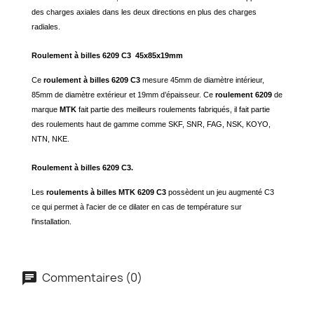
des charges axiales dans les deux directions en plus des charges
radiales.
Roulement à billes 6209 C3 45x85x19mm
Ce
roulement à billes 6209 C3
mesure 45mm de diamètre intérieur,
85mm de diamètre extérieur et 19mm d’épaisseur. Ce
roulement 6209
de
marque
MTK
fait partie des meilleurs roulements fabriqués, il fait partie
des roulements haut de gamme comme SKF, SNR, FAG, NSK, KOYO,
NTN, NKE.
Roulement à billes 6209 C3.
Les
roulements à billes MTK 6209 C3
possèdent un jeu augmenté C3
ce qui permet à l'acier de ce dilater en cas de
température
sur
l'installation
.
Commentaires (0)