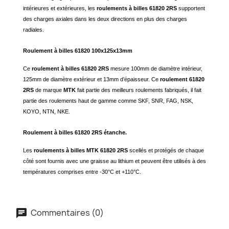
intérieures et extérieures, les
roulements à billes 61820 2RS
supportent
des charges axiales dans les deux directions en plus des charges
radiales.
Roulement à billes 61820 100x125x13mm
Ce
roulement à billes 61820 2RS
mesure 100mm de diamètre intérieur,
125mm de diamètre extérieur et 13mm d’épaisseur. Ce
roulement 61820
2RS
de marque
MTK
fait partie des meilleurs roulements fabriqués, il fait
partie des roulements haut de gamme comme SKF, SNR, FAG, NSK,
KOYO, NTN, NKE.
Roulement à billes 61820 2RS étanche.
Les
roulements à billes MTK 61820 2RS
scellés et protégés de chaque
côté sont fournis avec une graisse au lithium et peuvent être utilisés à des
températures comprises entre -30°C et +110°C.
Commentaires (0)