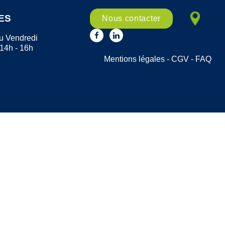
ES
Nous contacter
u Vendredi
 14h - 16h
Mentions légales
-
CGV
-
FAQ