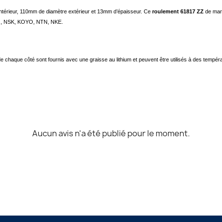
térieur, 110mm de diamètre extérieur et 13mm d’épaisseur. Ce
roulement 61817 ZZ
de ma
G, NSK, KOYO, NTN, NKE.
e chaque côté sont fournis avec une graisse au lithium et peuvent être utilisés à des tempé
Aucun avis n'a été publié pour le moment.