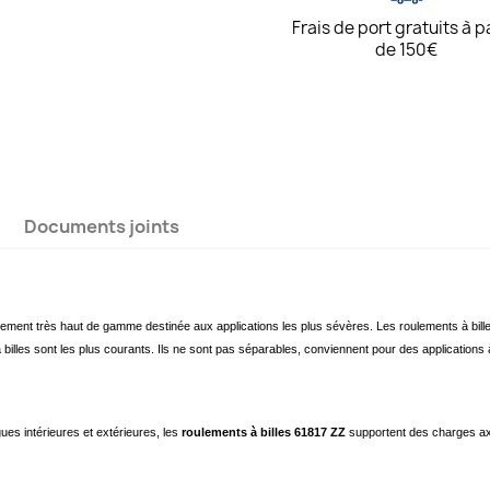
Frais de port gratuits à p
de 150€
Documents joints
lement très haut de gamme destinée aux applications les plus sévères. Les roulements à bill
 billes sont les plus courants. Ils ne sont pas séparables, conviennent pour des applications
es intérieures et extérieures, les
roulements à billes 61817 ZZ
supportent des charges axi