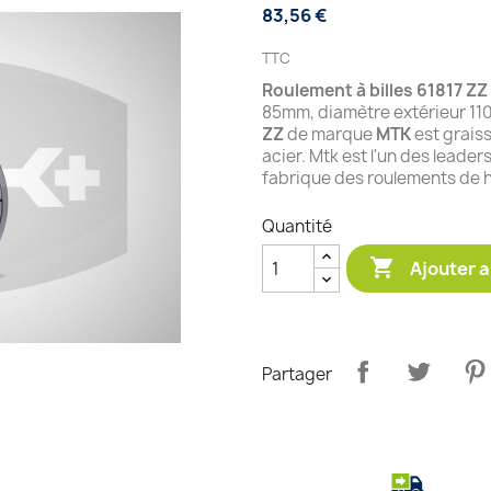
83,56 €
TTC
Roulement à billes 61817
ZZ
85mm, diamètre extérieur 1
ZZ
de marque
MTK
est graiss
acier. Mtk est l'un des leade
fabrique des roulements de h
Quantité

Ajouter a
Partager