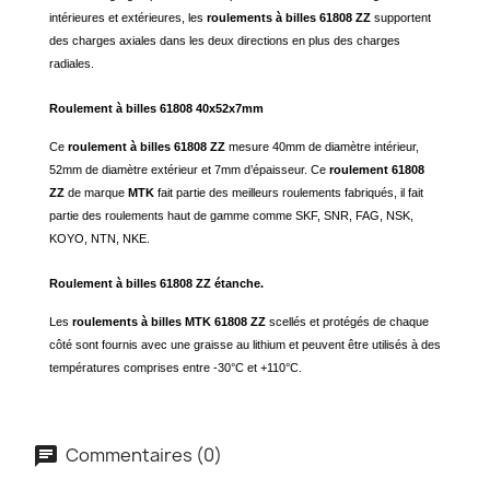
intérieures et extérieures, les
roulements à billes 61808 ZZ
supportent
des charges axiales dans les deux directions en plus des charges
radiales.
Roulement à billes 61808 40x52x7mm
Ce
roulement à billes 61808 ZZ
mesure 40mm de diamètre intérieur,
52mm de diamètre extérieur et 7mm d’épaisseur. Ce
roulement 61808
ZZ
de marque
MTK
fait partie des meilleurs roulements fabriqués, il fait
partie des roulements haut de gamme comme SKF, SNR, FAG, NSK,
KOYO, NTN, NKE.
Roulement à billes 61808 ZZ étanche.
Les
roulements à billes MTK 61808 ZZ
scellés et protégés de chaque
côté sont fournis avec une graisse au lithium et peuvent être utilisés à des
températures comprises entre -30°C et +110°C.
Commentaires (0)