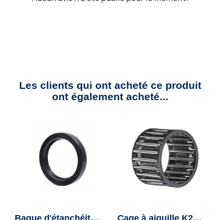
Les clients qui ont acheté ce produit
ont également acheté...
Bague d'étanchéité 18X28X7 double lèvres
Cage à aiguille K24-28-13 INA