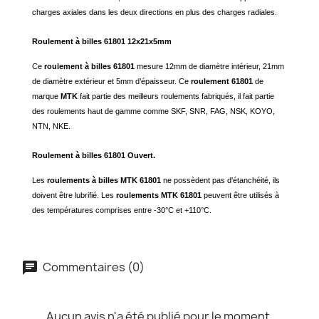
charges axiales dans les deux directions en plus des charges radiales.
Roulement à billes 61801 12x21x5mm
Ce
roulement à billes 61801
mesure 12mm de diamètre intérieur, 21mm
de diamètre extérieur et 5mm d’épaisseur. Ce
roulement 61801
de
marque
MTK
fait partie des meilleurs roulements fabriqués, il fait partie
des roulements haut de gamme comme SKF, SNR, FAG, NSK, KOYO,
NTN, NKE.
Roulement à billes 61801 Ouvert.
Les
roulements à billes MTK 61801
ne possèdent pas d'étanchéité, ils
doivent être lubrifié. Les
roulements MTK 61801
peuvent être utilisés à
des températures comprises entre -30°C et +110°C.
Commentaires (0)
Aucun avis n'a été publié pour le moment.