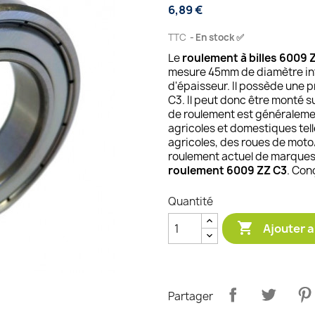
6,89 €
TTC
En stock ✅
Le
roulement à billes 6009 
mesure 45mm de diamètre int
d'épaisseur. Il possède une p
C3. Il peut donc être monté s
de roulement est généralement
agricoles et domestiques tel
agricoles, des roues de moto/
roulement actuel de marques 
roulement 6009 ZZ C3
. Conç
Quantité

Ajouter a
Partager