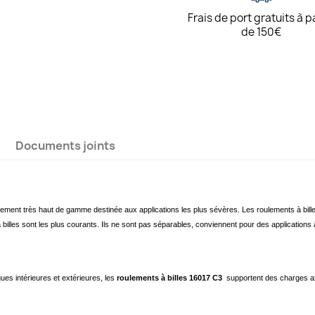
Frais de port gratuits à p
de 150€
Documents joints
lement très haut de gamme destinée aux applications les plus sévères. Les roulements à bill
 billes sont les plus courants. Ils ne sont pas séparables, conviennent pour des applications
es intérieures et extérieures, les
roulements à billes 16017 C3
supportent des charges ax