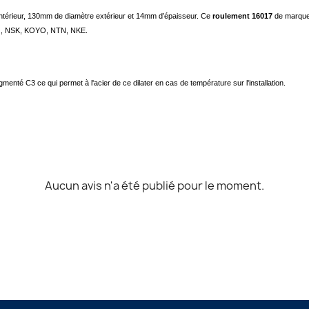
térieur, 130mm de diamètre extérieur et 14mm d’épaisseur. Ce
roulement 16017
de marqu
G, NSK, KOYO, NTN, NKE.
menté C3 ce qui permet à l'acier de ce dilater en cas de
température
sur l'installation
.
Aucun avis n'a été publié pour le moment.