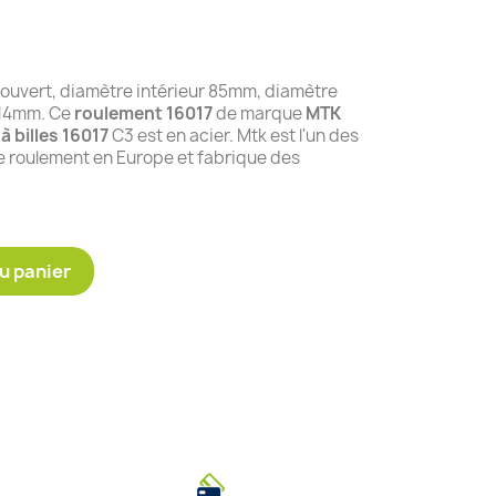
ouvert, diamètre intérieur 85mm, diamètre
 14mm. Ce
roulement 16017
de marque
MTK
à billes 16017
C3 est en acier. Mtk est l'un des
de roulement en Europe et fabrique des
u panier