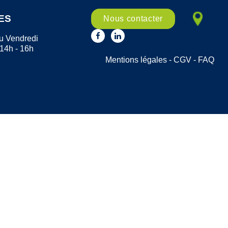
ES
Nous contacter
u Vendredi
 14h - 16h
Mentions légales
-
CGV
-
FAQ