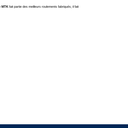
e
MTK
fait partie des meilleurs roulements fabriqués, il fait