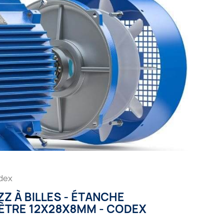
odex
Z À BILLES - ÉTANCHE
MÈTRE 12X28X8MM - CODEX