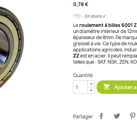
0,78 €
TTC
En stock ✅
Le
roulement à billes 6001 
un diamètre intérieur de 12m
épaisseur de 8mm. De marque
graissé à vie. Ce type de rou
applications agricoles, indus
ZZ
est en acier. Il peut rem
telles que : SKF, NSK, ZEN, KO
Quantité

Ajouter a
Partager