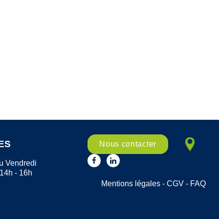
ES
Nous contacter
u Vendredi
 14h - 16h
Mentions légales
-
CGV
-
FAQ