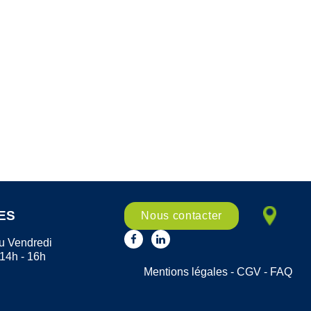
ES
Nous contacter
u Vendredi
 14h - 16h
Mentions légales
-
CGV
-
FAQ