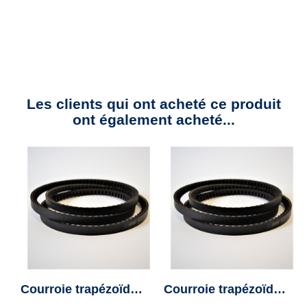
Les clients qui ont acheté ce produit
ont également acheté...
Courroie trapézoïdale XPZ862 – Veco MX – 10x8mm – Colmant Cuvelier
Courroie trapézoïdale XPZ825 – Veco MX – 10x8mm – Colmant Cuvelier