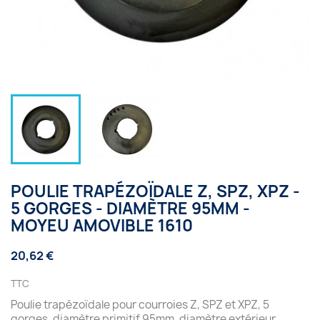
POULIE TRAPÉZOÏDALE Z, SPZ, XPZ -
5 GORGES - DIAMÈTRE 95MM -
MOYEU AMOVIBLE 1610
20,62 €
TTC
Poulie trapézoïdale pour courroies Z, SPZ et XPZ, 5
gorges, diamètre primitif 95mm, diamètre extérieur