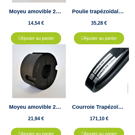
Moyeu amovible 2012 diamètre 30mm - "Taper lock 2012" - Clavette 8x3.3mm
Poulie trapézoïdale B, SPB, XPB - 2 Gorges - diamètre 140mm - moyeu amovible 2012
14,54 €
35,28 €
Ajouter au panier
Ajouter au panier
Moyeu amovible 2517 diamètre 40mm - "Taper lock 2517" - Clavette 12x3.3mm
Courroie Trapézoïdale Jumelée 2-SPB 2500 - Optibelt KB - 2 Brins
21,94 €
171,10 €
Ajouter au panier
Ajouter au panier