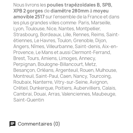
Nous livrons les
poulies trapézoïdales B, SPB,
XPB 2 gorges
de
diamètre 280mm
à
moyeu
amovible 2517
sur l'ensemble de la France et dans
les plus grandes villes comme: Paris, Marseille,
Lyon, Toulouse, Nice, Nantes, Montpellier,
Strasbourg, Bordeaux, Lille, Rennes, Reims, Saint-
étiennes, Le Havres, Toulon, Grenoble, Dijon,
Angers, Nîmes, Villeurbanne, Saint-denis, Aix-en-
Provence, Le Mans et aussi Clermont-Ferrand,
Brest, Tours, Amiens, Limoges, Annecy,
Perpignan, Boulogne-Billancourt, Metz,
Besançon, Orléans, Argenteuil, Rouen, Mulhouse,
Montreuil, Saint-Paul, Caen, Nancy, Tourcoing,
Roubaix, Nanterre, Vitry-sur-Seine, Avignon,
Créteil, Dunkerque, Poitiers, Aubervilliers, Calais,
Cambrai, Douai, Arras, Valenciennes, Maubeuge,
Saint-Quentin
Commentaires (0)