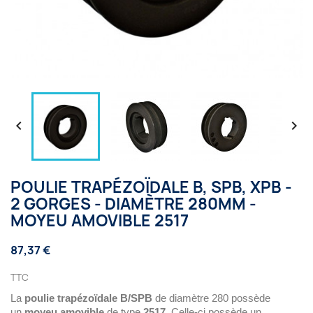


POULIE TRAPÉZOÏDALE B, SPB, XPB -
2 GORGES - DIAMÈTRE 280MM -
MOYEU AMOVIBLE 2517
87,37 €
TTC
La
poulie trapézoïdale B/SPB
de diamètre 280 possède
un
moyeu amovible
de type
2517
. Celle-ci possède un