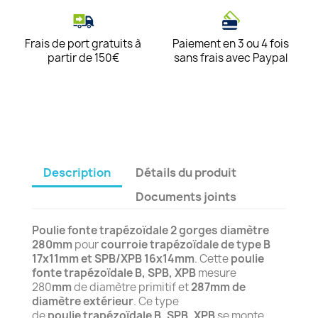
Frais de port gratuits à
Paiement en 3 ou 4 fois
partir de 150€
sans frais avec Paypal
Description
Détails du produit
Documents joints
Poulie fonte trapézoïdale 2 gorges diamètre
280mm
pour
courroie trapézoïdale de type B
17x11mm et SPB/XPB 16x14mm
. Cette
poulie
fonte trapézoïdale B, SPB, XPB
mesure
280
mm
de diamètre primitif et
287mm de
diamètre extérieur
. Ce type
de
poulie trapézoïdale B, SPB, XPB
se monte