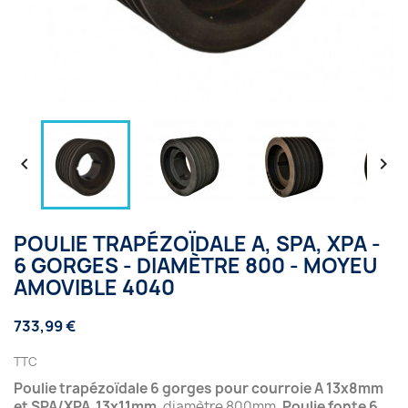


POULIE TRAPÉZOÏDALE A, SPA, XPA -
6 GORGES - DIAMÈTRE 800 - MOYEU
AMOVIBLE 4040
733,99 €
TTC
Poulie trapézoïdale 6 gorges pour courroie A 13x8mm
et SPA/XPA 13x11mm
, diamètre 800mm.
Poulie fonte 6