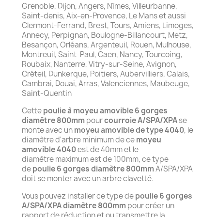
Grenoble, Dijon, Angers, Nîmes, Villeurbanne,
Saint-denis, Aix-en-Provence, Le Mans et aussi
Clermont-Ferrand, Brest, Tours, Amiens, Limoges,
Annecy, Perpignan, Boulogne-Billancourt, Metz,
Besançon, Orléans, Argenteuil, Rouen, Mulhouse,
Montreuil, Saint-Paul, Caen, Nancy, Tourcoing,
Roubaix, Nanterre, Vitry-sur-Seine, Avignon,
Créteil, Dunkerque, Poitiers, Aubervilliers, Calais,
Cambrai, Douai, Arras, Valenciennes, Maubeuge,
Saint-Quentin
Cette
poulie à moyeu amovible 6 gorges
diamètre 800mm
pour
courroie A/SPA/XPA
se
monte avec un
moyeu amovible de type 4040
, le
diamètre d'arbre minimum de ce
moyeu
amovible 4040
est de 40mm et le
diamètre maximum est de 100mm, ce type
de
poulie 6 gorges diamètre 800mm
A/SPA/XPA
doit se monter avec un arbre clavetté.
Vous pouvez installer ce type de
poulie 6 gorges
A/SPA/XPA diamètre 800mm
pour créer un
rapport de réduction et ou transmettre la