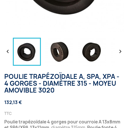


POULIE TRAPÉZOÏDALE A, SPA, XPA -
4 GORGES - DIAMÈTRE 315 - MOYEU
AMOVIBLE 3020
132,13 €
TTC
Poulie trapézoïdale 4 gorges pour courroie A 13x8mm
et SPA/XPA 13x11mm
, diamètre 315mm.
Poulie fonte 4