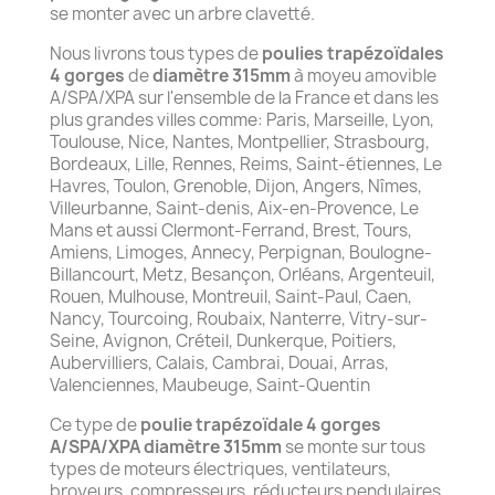
se monter avec un arbre clavetté.
Nous livrons tous types de
poulies trapézoïdales
4 gorges
de
diamètre 315mm
à moyeu amovible
A/SPA/XPA sur l'ensemble de la France et dans les
plus grandes villes comme: Paris, Marseille, Lyon,
Toulouse, Nice, Nantes, Montpellier, Strasbourg,
Bordeaux, Lille, Rennes, Reims, Saint-étiennes, Le
Havres, Toulon, Grenoble, Dijon, Angers, Nîmes,
Villeurbanne, Saint-denis, Aix-en-Provence, Le
Mans et aussi Clermont-Ferrand, Brest, Tours,
Amiens, Limoges, Annecy, Perpignan, Boulogne-
Billancourt, Metz, Besançon, Orléans, Argenteuil,
Rouen, Mulhouse, Montreuil, Saint-Paul, Caen,
Nancy, Tourcoing, Roubaix, Nanterre, Vitry-sur-
Seine, Avignon, Créteil, Dunkerque, Poitiers,
Aubervilliers, Calais, Cambrai, Douai, Arras,
Valenciennes, Maubeuge, Saint-Quentin
Ce type de
poulie trapézoïdale 4 gorges
A/SPA/XPA diamètre 315mm
se monte sur tous
types de moteurs électriques, ventilateurs,
broyeurs, compresseurs, réducteurs pendulaires,