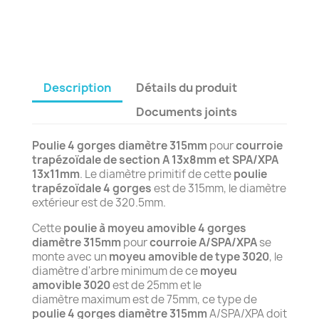
Description
Détails du produit
Documents joints
Poulie 4 gorges diamètre 315mm
pour
courroie
trapézoïdale de section A 13x8mm et SPA/XPA
13x11mm
. Le diamètre primitif de cette
poulie
trapézoïdale 4 gorges
est de 315mm, le diamètre
extérieur est de 320.5mm.
Cette
poulie à moyeu amovible 4 gorges
diamètre 315mm
pour
courroie A/SPA/XPA
se
monte avec un
moyeu amovible de type 3020
, le
diamètre d'arbre minimum de ce
moyeu
amovible 3020
est de 25mm et le
diamètre maximum est de 75mm, ce type de
poulie 4 gorges diamètre 315mm
A/SPA/XPA doit