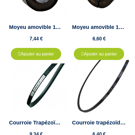
Moyeu amovible 1108 diamètre 19mm - "Taper lock 1108" - Clavette 6x2.8mm
Moyeu amovible 1008 diamètre 19mm - "Taper lock 1008" - Clavette 6x2.8mm
7,44 €
6,60 €
Ajouter au panier
Ajouter au panier
Courroie Trapézoïdale SPZ 1077 Optibelt SK - 10x8mm
Courroie trapézoïdale SPZ 762 - VECO 200 - Colmant Cuvelier
9,34 €
6,40 €