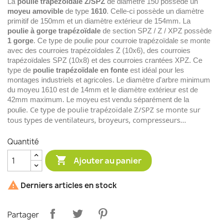
La
poulie trapézoïdale Z/SPZ
de diamètre 150 possède un
moyeu amovible
de type
1610
. Celle-ci possède un diamètre
primitif de 150mm et un diamètre extérieur de 154mm. La
poulie à gorge trapézoïdale
de section SPZ / Z / XPZ possède
1 gorge
. Ce type de poulie pour courroie trapézoïdale se monte
avec des courroies trapézoïdales Z (10x6), des courroies
trapézoïdales SPZ (10x8) et des courroies crantées XPZ. Ce
type de
poulie trapézoïdale en fonte
est idéal pour les
montages industriels et agricoles. Le diamètre d'arbre minimum
du moyeu 1610 est de 14mm et le diamètre extérieur est de
42mm maximum. Le moyeu est vendu séparément de la
Ce type de poulie trapézoïdale Z/SPZ se monte sur
poulie.
tous types de ventilateurs, broyeurs, compresseurs...
Quantité

Ajouter au panier

Derniers articles en stock
Partager