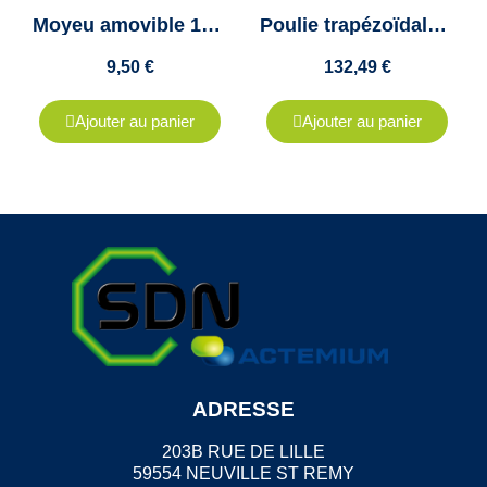
Moyeu amovible 1210 diamètre 22mm - "Taper lock 1210" - Clavette 6x2.8mm
Poulie trapézoïdale Z, SPZ, XPZ - 5 Gorges - Diamètre 355mm - Moyeu amovible 2517
9,50 €
132,49 €
Ajouter au panier
Ajouter au panier
ADRESSE
203B RUE DE LILLE
59554 NEUVILLE ST REMY