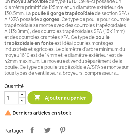
un
moyeu amovible
de type
1610
. Celle-ci possède un
diamètre primitif de 125mm et un diamètre extérieur de
130.5mm. La
poulie à gorge trapézoïdale
de section SPA /
A / XPA possède
gorges
. Ce type de poulie pour courroie
2
trapézoïdale se monte avec des courroies trapézoïdales
A (13x8mm), des courroies trapézoïdales SPA (13x11mm)
et des courroies crantées XPA. Ce type de
poulie
trapézoïdale en fonte
est idéal pour les montages
industriels et agricoles. Le diamètre d'arbre minimum du
moyeu 1610 est de 14mm et le diamètre extérieur est de
42mm maximum. Le moyeu est vendu séparément de la
poulie. Ce type de poulie trapézoïdale A/SPA se monte sur
tous types de ventilateurs, broyeurs, compresseurs...
Quantité

Ajouter au panier

Derniers articles en stock
Partager