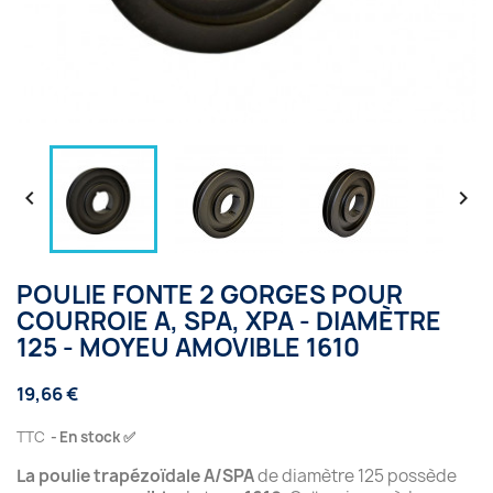


POULIE FONTE 2 GORGES POUR
COURROIE A, SPA, XPA - DIAMÈTRE
125 - MOYEU AMOVIBLE 1610
19,66 €
TTC
En stock ✅
La poulie trapézoïdale A/SPA
de diamètre 125 possède