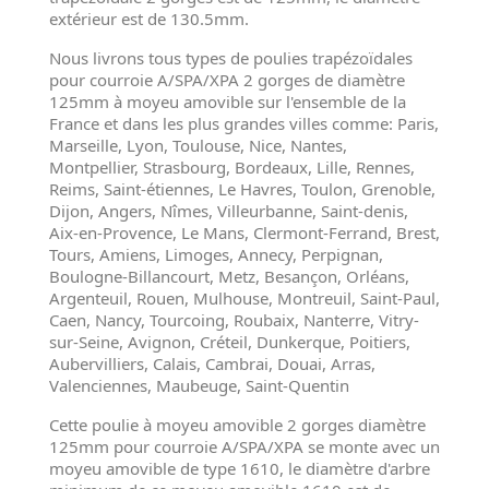
extérieur est de 130.5mm.
Nous livrons tous types de poulies trapézoïdales
pour courroie A/SPA/XPA 2 gorges de diamètre
125mm à moyeu amovible sur l'ensemble de la
France et dans les plus grandes villes comme: Paris,
Marseille, Lyon, Toulouse, Nice, Nantes,
Montpellier, Strasbourg, Bordeaux, Lille, Rennes,
Reims, Saint-étiennes, Le Havres, Toulon, Grenoble,
Dijon, Angers, Nîmes, Villeurbanne, Saint-denis,
Aix-en-Provence, Le Mans, Clermont-Ferrand, Brest,
Tours, Amiens, Limoges, Annecy, Perpignan,
Boulogne-Billancourt, Metz, Besançon, Orléans,
Argenteuil, Rouen, Mulhouse, Montreuil, Saint-Paul,
Caen, Nancy, Tourcoing, Roubaix, Nanterre, Vitry-
sur-Seine, Avignon, Créteil, Dunkerque, Poitiers,
Aubervilliers, Calais, Cambrai, Douai, Arras,
Valenciennes, Maubeuge, Saint-Quentin
Cette poulie à moyeu amovible 2 gorges diamètre
125mm pour courroie A/SPA/XPA se monte avec un
moyeu amovible de type 1610, le diamètre d'arbre