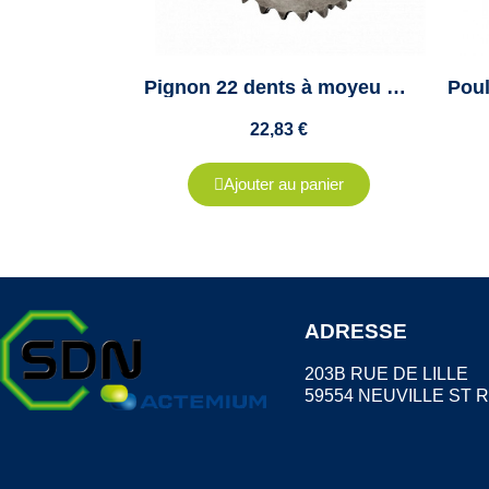
Pignon 22 dents à moyeu amovible - Pas de 15.8mm - ISO 10B2- Double denture - Moyeu 1610
22,83 €
Ajouter au panier
ADRESSE
203B RUE DE LILLE
59554 NEUVILLE ST 