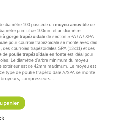
e diamètre 100 possède un
moyeu amovible
de
 diamètre primitif de 100mm et un diamètre
e à gorge trapézoïdale
de section SPA / A / XPA
oulie pour courroie trapézoïdale se monte avec des
), des courroies trapézoïdales SPA (13x11) et des
pe de
poulie trapézoïdale en fonte
est idéal pour
icoles. Le diamètre d'arbre minimum du moyeu
re extérieur est de 42mm maximum. Le moyeu est
Ce type de poulie trapézoïdale A/SPA se monte
, broyeurs, compresseurs...
u panier
ck