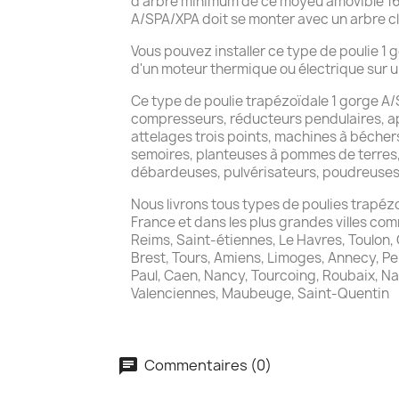
d'arbre minimum de ce moyeu amovible 16
A/SPA/XPA doit se monter avec un arbre cl
Vous pouvez installer ce type de poulie 
d'un moteur thermique ou électrique sur un
Ce type de poulie trapézoïdale 1 gorge A
compresseurs, réducteurs pendulaires, apl
attelages trois points, machines à bécher
semoires, planteuses à pommes de terres
débardeuses, pulvérisateurs, poudreuses,
Nous livrons tous types de poulies trapé
France et dans les plus grandes villes comm
Reims, Saint-étiennes, Le Havres, Toulon,
Brest, Tours, Amiens, Limoges, Annecy, Pe
Paul, Caen, Nancy, Tourcoing, Roubaix, Nant
Valenciennes, Maubeuge, Saint-Quentin
Commentaires (0)