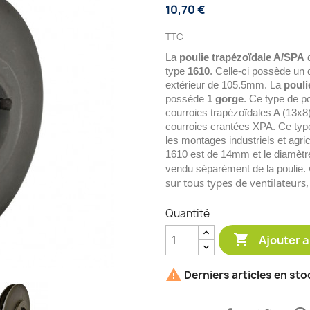
10,70 €
TTC
La
poulie trapézoïdale A/SPA
d
type
1610
. Celle-ci possède un
extérieur de 105.5mm. La
pouli
possède
1 gorge
. Ce type de p
courroies trapézoïdales A (13x8
courroies crantées XPA. Ce ty
les montages industriels et agr
1610 est de 14mm et le diamèt
vendu séparément de la poulie.
sur tous types de ventilateurs
Quantité

Ajouter a

Derniers articles en sto