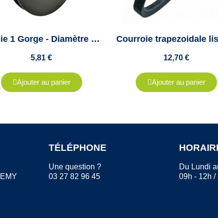
Poulie 1 Gorge - Diamètre 63mm - Pour Courroie A / SPA / XPA - Moyeu 1008
5,81 €
12,70 €
Ajouter au panier
Ajouter au panier
TÉLÉPHONE
HORAIR
Une question ?
Du Lundi a
REMY
03 27 82 96 45
09h - 12h /