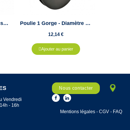
Courroie trapezoidale lisse A48 13x1220 Optibelt
Poulie 1 Gorge - Diamètre 125mm - Pour Courroie A / SPA / XPA - Moyeu 1610
12,14 €
Ajouter au panier
ES
Nous contacter
u Vendredi
 14h - 16h
Mentions légales
-
CGV
-
FAQ