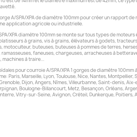
10 est de 14mm et le diamètre maximum est de 42mm, ce type 
avetté.
1 gorge A/SPA/XPA de diamètre 100mm pour créer un rapport de 
e application agricole ou industrielle.
/SPA/XPA diamètre 100mm se monte sur tous types de moteurs él
atisseurs à grains, vis à grains, élévateurs à godets, tracteu
s, motoculteur, buteuses, buteuses à pommes de terres, herses 
, ramasseuses, faneuses, chargeuses, arracheuses à betterave
 machines à traire...
zoïdales pour courroie A/SPA/XPA 1 gorges de diamètre 100mm à
e: Paris, Marseille, Lyon, Toulouse, Nice, Nantes, Montpellier, 
 Grenoble, Dijon, Angers, Nîmes, Villeurbanne, Saint-denis, Ai
rpignan, Boulogne-Billancourt, Metz, Besançon, Orléans, Argen
erre, Vitry-sur-Seine, Avignon, Créteil, Dunkerque, Poitiers, Au