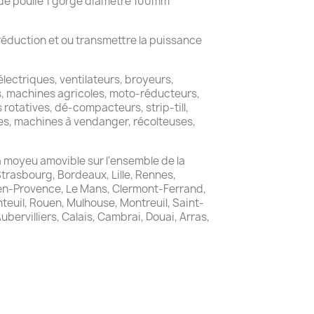
de poulie 1 gorge diamètre 100mm
réduction et ou transmettre la puissance
ectriques, ventilateurs, broyeurs,
rs, machines agricoles, moto-réducteurs,
rotatives, dé-compacteurs, strip-till,
s, machines à vendanger, récolteuses,
 moyeu amovible sur l'ensemble de la
Strasbourg, Bordeaux, Lille, Rennes,
x-en-Provence, Le Mans, Clermont-Ferrand,
teuil, Rouen, Mulhouse, Montreuil, Saint-
bervilliers, Calais, Cambrai, Douai, Arras,