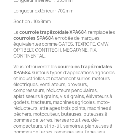
Longueur intérieur : 633mm
Longueur extérieur : 702mm
Section : 10x8mm
La
courroie trapézoïdale XPA684
remplace les
courroies SPA684
enrobée de marques
équivalentes comme GATES, TEXROPE, CMW,
OPTIBELT, CONTITECH, MEGADYNE, PIX,
CONTINENTAL.
Vous retrouverez les
courroies trapézoïdales
XPA684
sur tous types d’applications agricoles
et industrielles et notamment sur les
moteurs
électriques, ventilateurs, broyeurs,
compresseurs, réducteurs pendulaires,
aplatisseurs à grains, vis à grains, élévateurs à
godets, tracteurs, machines agricoles, moto-
réducteurs, attelages trois points, machines à
béchers, motoculteur, buteuses, buteuses à
pommes de terres, herses rotatives, dé-
compacteurs, strip-till, semoires, planteuses à
pommes de terres, ramasseuses, faneuses,