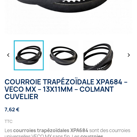


COURROIE TRAPÉZOÏDALE XPA684 –
VECO MX – 13X11MM – COLMANT
CUVELIER
7,62 €
TTC
Les
courroies trapézoïdales XPA684
sont des courroies
universelles VECO MX sans fin. Les
courroies