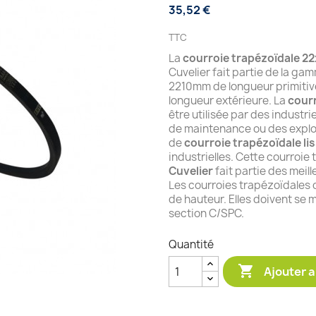
35,52 €
TTC
La
courroie trapézoïdale 2
Cuvelier fait partie de la g
2210mm de longueur primitiv
longueur extérieure. La
courr
être utilisée par des industr
de maintenance ou des exploi
de
courroie trapézoïdale li
industrielles. Cette courroi
Cuvelier
fait partie des meill
Les courroies trapézoïdales
de hauteur. Elles doivent se 
section C/SPC.
Quantité

Ajouter a