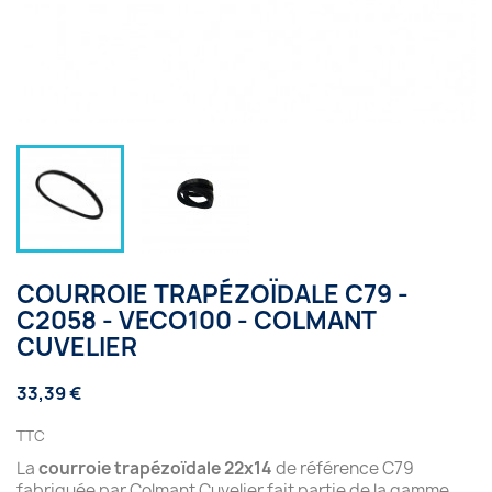
COURROIE TRAPÉZOÏDALE C79 -
C2058 - VECO100 - COLMANT
CUVELIER
33,39 €
TTC
La
courroie trapézoïdale 22x14
de référence C79
fabriquée par Colmant Cuvelier fait partie de la gamme