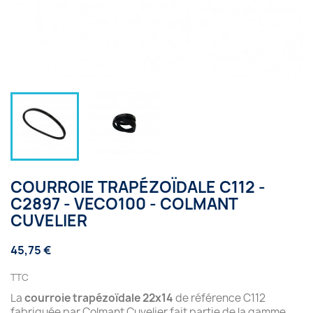
COURROIE TRAPÉZOÏDALE C112 -
C2897 - VECO100 - COLMANT
CUVELIER
45,75 €
TTC
La
courroie trapézoïdale 22x14
de référence C112
fabriquée par Colmant Cuvelier fait partie de la gamme