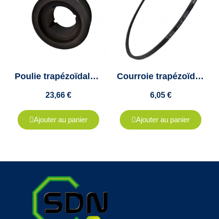
Poulie trapézoïdale A, SPA, XPA - 4 Gorges - Diamètre 95 - Moyeu amovible 1615
Courroie trapézoïdale SPZ 587 - VECO 200 - Colmant Cuvelier
23,66 €
6,05 €
Ajouter au panier
Ajouter au panier