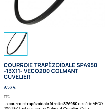
COURROIE TRAPÉZOÏDALE SPA950
-13X11- VECO200 COLMANT
CUVELIER
9,53 €
TTC
La
courroie trapézoïdale étroite SPA950
de série VECO
200 13x11 est de marque
Colmant Cuvelier
. Cette