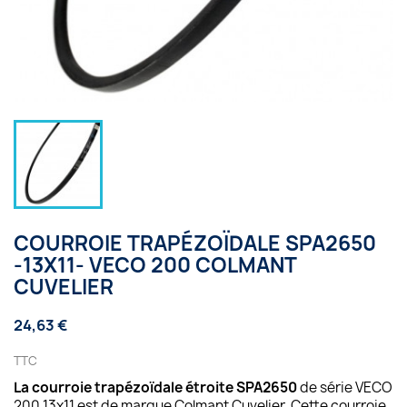
COURROIE TRAPÉZOÏDALE SPA2650
-13X11- VECO 200 COLMANT
CUVELIER
24,63 €
TTC
La courroie trapézoïdale étroite SPA2650
de série VECO
200 13x11 est de marque Colmant Cuvelier. Cette courroie