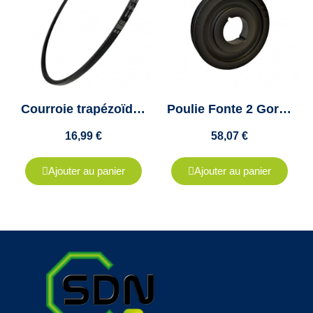
Courroie trapézoïdale SPA1782 -13x11- VECO 200 Colmant Cuvelier
Poulie Fonte 2 Gorges Pour Courroie A, SPA, XPA - Diamètre 250 - Moyeu Amovible 2517
16,99 €
58,07 €
Ajouter au panier
Ajouter au panier