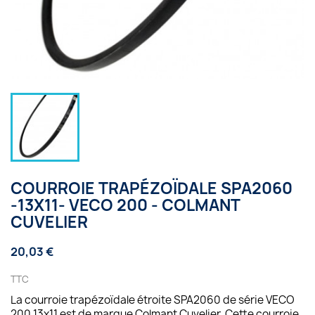
COURROIE TRAPÉZOÏDALE SPA2060
-13X11- VECO 200 - COLMANT
CUVELIER
20,03 €
TTC
La courroie trapézoïdale étroite SPA2060 de série VECO
200 13x11 est de marque Colmant Cuvelier. Cette courroie