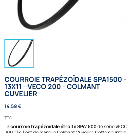
COURROIE TRAPÉZOÏDALE SPA1500 -
13X11 - VECO 200 - COLMANT
CUVELIER
14,58 €
TTC
La
courroie trapézoïdale étroite SPA1500
de série VECO
200 13x11 est de marque Colmant Cuvelier. Cette courroie