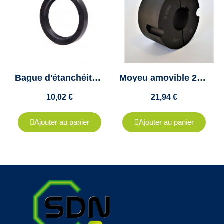
Bague d'étanchéité 105X130X12 double lèvres
Moyeu amovible 2517 diamètre 30mm - "Taper lock 2517" - Clavette 8x3.3mm
10,02 €
21,94 €
Ajouter au panier
Ajouter au panier