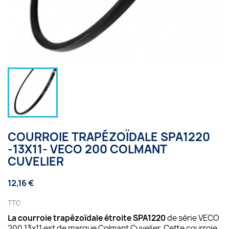
COURROIE TRAPÉZOÏDALE SPA1220
-13X11- VECO 200 COLMANT
CUVELIER
12,16 €
TTC
La courroie trapézoïdale étroite SPA1220
de série VECO
200 13x11 est de marque Colmant Cuvelier. Cette courroie