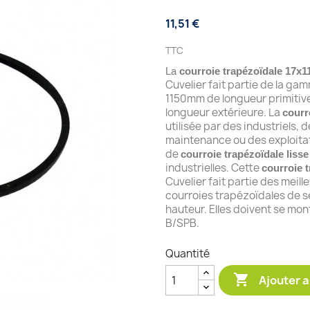
11,51 €
TTC
La
courroie trapézoïdale 17x1
Cuvelier fait partie de la g
1150mm de longueur primitiv
longueur extérieure. La
courr
utilisée par des industriels,
maintenance ou des exploitat
de
courroie trapézoïdale lisse
industrielles. Cette
courroie t
Cuvelier fait partie des meill
courroies trapézoïdales de 
hauteur. Elles doivent se mon
B/SPB.
Quantité

Ajouter a