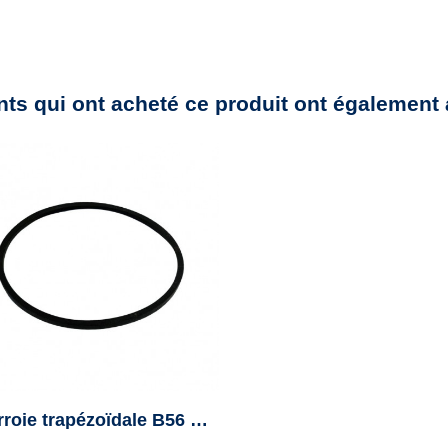
nts qui ont acheté ce produit ont également 
Courroie trapézoïdale B56 - B1465 - Veco100 - Colmant Cuvelier