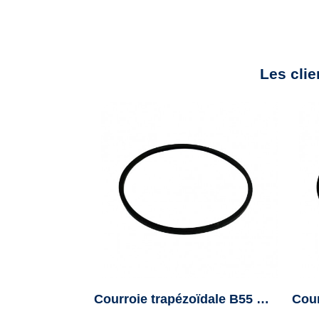
Les clie
Courroie trapézoïdale B55 - B1428 - Veco100 - Colmant Cuvelier