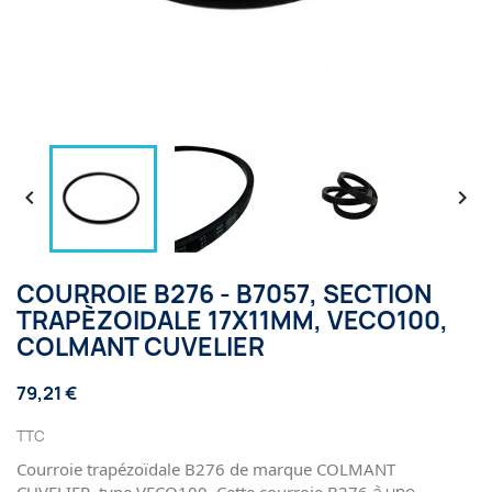


COURROIE B276 - B7057, SECTION
TRAPÈZOIDALE 17X11MM, VECO100,
COLMANT CUVELIER
79,21 €
TTC
Courroie trapézoïdale B276 de marque COLMANT