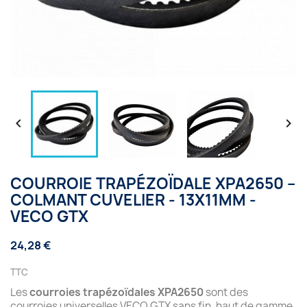


COURROIE TRAPÉZOÏDALE XPA2650 –
COLMANT CUVELIER - 13X11MM -
VECO GTX
24,28 €
TTC
Les
courroies trapézoïdales XPA2650
sont des
courroies universelles VECO GTX sans fin, haut de gamme,