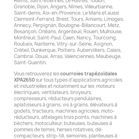
Reims, Saint-étiennes, Le Havres, Toulon,
Grenoble, Dijon, Angers, Nîmes, Villeurbanne,
Saint-denis, Aix-en-Provence, Le Mans et aussi
Clermont-Ferrand, Brest, Tours, Amiens, Limoges,
Annecy, Perpignan, Boulogne-Billancourt, Metz,
Besançon, Orléans, Argenteuil, Rouen, Mulhouse,
Montreuil, Saint-Paul, Caen, Nancy, Tourcoing,
Roubaix, Nanterre, Vitry-sur-Seine, Avignon,
Créteil, Dunkerque, Poitiers, Aubervilliers, Calais,
Cambrai, Douai, Arras, Valenciennes, Maubeuge,
Saint-Quentin.
Vous retrouverez les
courroies trapézoïdales
XPA2650
sur tous types d’applications agricoles
et industrielles et notamment sur les moteurs
électriques, ventilateurs, broyeurs,
compresseurs, réducteurs pendulaires,
aplatisseurs à grains, vis à grains, élévateurs à
godets, tracteurs, machines agricoles, moto-
réducteurs, attelages trois points, machines à
béchers, motoculteur, buteuses, buteuses à
pommes de terres, herses rotatives, dé-
compacteurs, strip-till, semoires, planteuses à