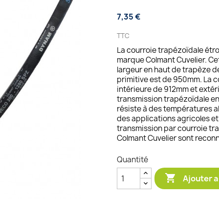
7,35 €
TTC
La courroie trapézoïdale étr
marque Colmant Cuvelier. Cet
largeur en haut de trapèze 
primitive est de 950mm. La 
intérieure de 912mm et exté
transmission trapézoïdale e
résiste à des températures all
des applications agricoles et
transmission par courroie tr
Colmant Cuvelier sont reconnue
Quantité

Ajouter a