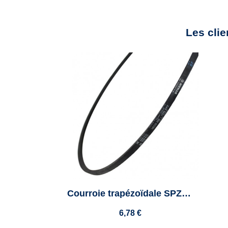
Les clie
Courroie trapézoïdale SPZ 837 - VECO 200 - Colmant Cuvelier
6,78 €